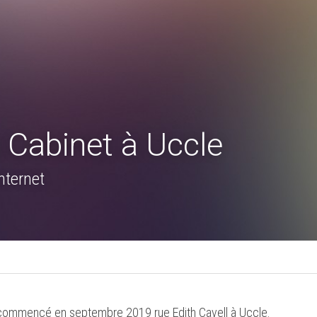
Cabinet à Uccle
nternet
 commencé en septembre 2019 rue Edith Cavell à Uccle.